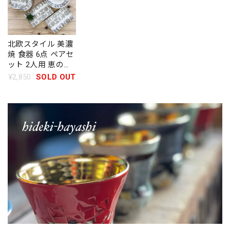
北欧スタイル 美濃
焼 食器 6点 ペアセ
ット 2人用 恵の器
タマネギ柄
¥2,850
SOLD OUT