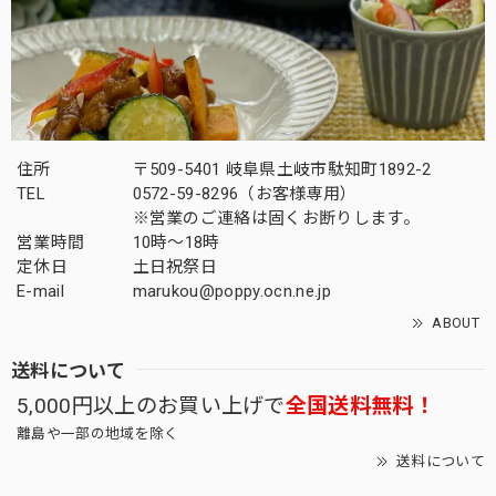
住所
〒509-5401 岐阜県土岐市駄知町1892-2
TEL
0572-59-8296（お客様専用）
※営業のご連絡は固くお断りします。
営業時間
10時～18時
定休日
土日祝祭日
E-mail
marukou@poppy.ocn.ne.jp
ABOUT
送料について
5,000円以上のお買い上げで
全国送料無料！
離島や一部の地域を除く
送料について