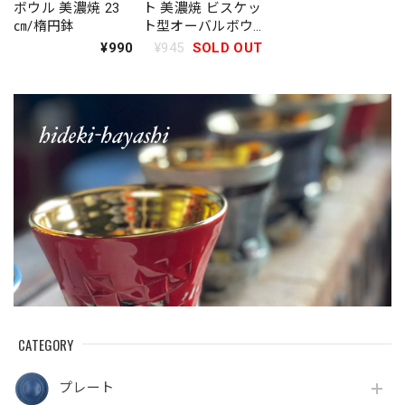
ボウル 美濃焼 23
ト 美濃焼 ビスケッ
㎝/楕円鉢
ト型オーバルボウ
ル／楕円鉢
¥990
¥945
SOLD OUT
CATEGORY
プレート