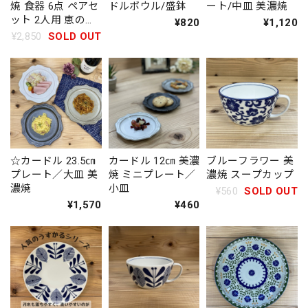
焼 食器 6点 ペアセ
ドルボウル/盛鉢
ート/中皿 美濃焼
ット 2人用 恵の器
¥820
¥1,120
タマネギ柄
¥2,850
SOLD OUT
☆カードル 23.5㎝
カードル 12㎝ 美濃
ブルーフラワー 美
プレート／大皿 美
焼 ミニプレート／
濃焼 スープカップ
濃焼
小皿
¥560
SOLD OUT
¥1,570
¥460