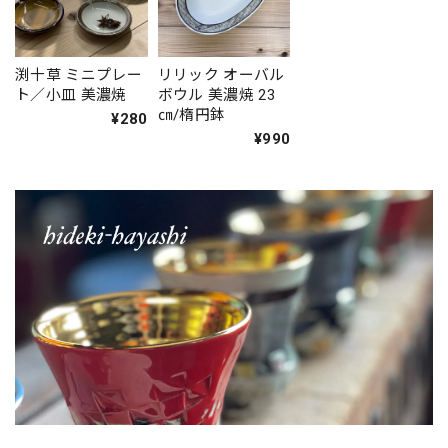
渕十草 ミニプレー
リリック オーバル
ト／小皿 美濃焼
ボウル 美濃焼 23
㎝/楕円鉢
¥280
¥990