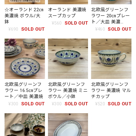
☆オーランド 22㎝
オーランド 美濃焼
北欧風グリーンフ
美濃焼 ボウル/大
スープカップ
ラワー 20㎝プレー
鉢
ト／大皿 美濃
¥560
SOLD OUT
焼
¥690
SOLD OUT
¥460
SOLD OUT
北欧風グリーンフ
北欧風グリーンフ
北欧風グリーンフ
ラワー 16.5㎝プレ
ラワー 美濃焼 ミニ
ラワー 美濃焼 マル
ート／中皿 美濃焼
ボウル／小鉢
チカップ
¥300
SOLD OUT
¥300
SOLD OUT
¥520
SOLD OUT