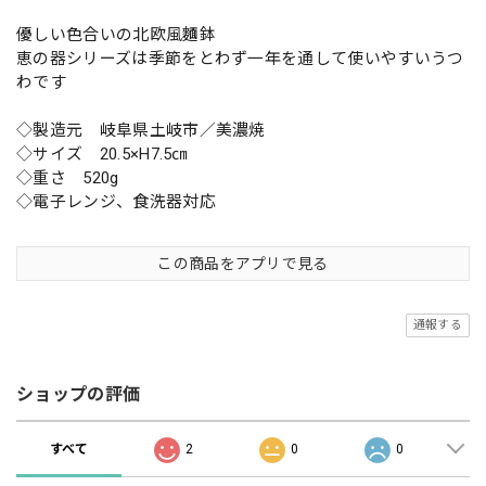
優しい色合いの北欧風麵鉢
恵の器シリーズは季節をとわず一年を通して使いやすいうつ
わです
◇製造元 岐阜県土岐市／美濃焼
◇サイズ 20.5×H7.5㎝
◇重さ 520g
◇電子レンジ、食洗器対応
この商品をアプリで見る
通報する
ショップの評価
すべて
2
0
0