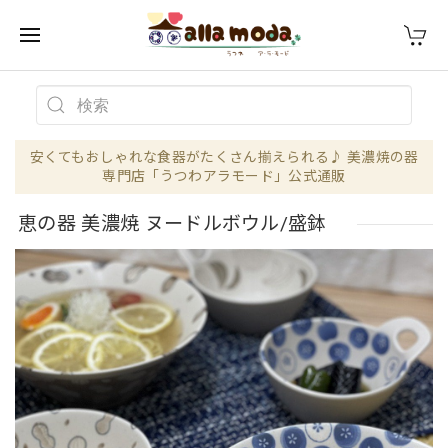
安くてもおしゃれな食器がたくさん揃えられる♪ 美濃焼の器
専門店「うつわアラモード」公式通販
恵の器 美濃焼 ヌードルボウル/盛鉢