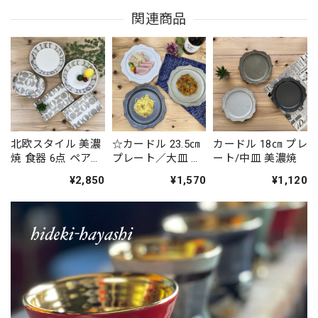
関連商品
北欧スタイル 美濃
☆カードル 23.5㎝
カードル 18㎝ プレ
焼 食器 6点 ペアセ
プレート／大皿 美
ート/中皿 美濃焼
ット 2人用 恵の器
濃焼
¥2,850
¥1,570
¥1,120
タマネギ柄