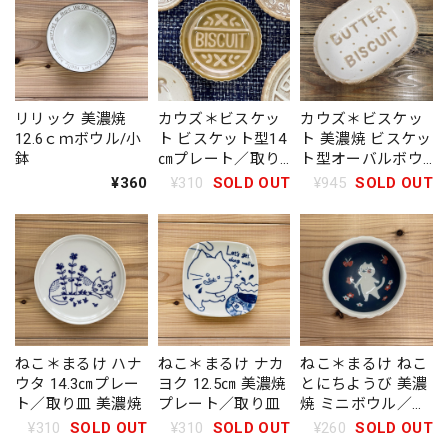
リリック 美濃焼
カウズ＊ビスケッ
カウズ＊ビスケッ
12.6ｃｍボウル/小
ト ビスケット型14
ト 美濃焼 ビスケッ
鉢
㎝プレート／取り
ト型オーバルボウ
皿 美濃焼
ル／楕円鉢
¥360
¥310
SOLD OUT
¥945
SOLD OUT
ねこ＊まるけ ハナ
ねこ＊まるけ ナカ
ねこ＊まるけ ねこ
ウタ 14.3㎝プレー
ヨク 12.5㎝ 美濃焼
とにちようび 美濃
ト／取り皿 美濃焼
プレート／取り皿
焼 ミニボウル／小
鉢
¥310
SOLD OUT
¥310
SOLD OUT
¥260
SOLD OUT