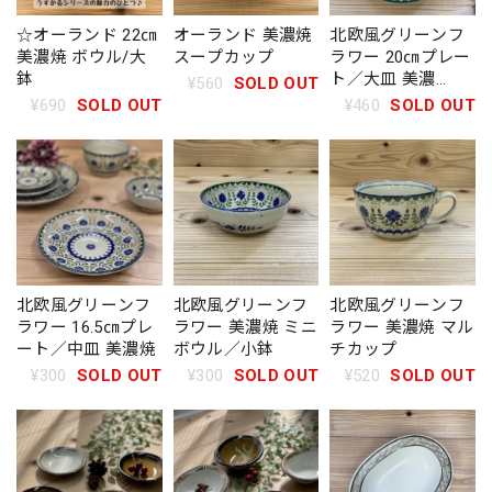
☆オーランド 22㎝
オーランド 美濃焼
北欧風グリーンフ
美濃焼 ボウル/大
スープカップ
ラワー 20㎝プレー
鉢
ト／大皿 美濃
¥560
SOLD OUT
焼
¥690
SOLD OUT
¥460
SOLD OUT
北欧風グリーンフ
北欧風グリーンフ
北欧風グリーンフ
ラワー 16.5㎝プレ
ラワー 美濃焼 ミニ
ラワー 美濃焼 マル
ート／中皿 美濃焼
ボウル／小鉢
チカップ
¥300
SOLD OUT
¥300
SOLD OUT
¥520
SOLD OUT