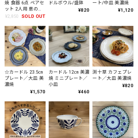
焼 食器 6点 ペアセ
ドルボウル/盛鉢
ート/中皿 美濃焼
ット 2人用 恵の器
¥820
¥1,120
タマネギ柄
¥2,850
SOLD OUT
☆カードル 23.5㎝
カードル 12㎝ 美濃
渕十草 カフェプレ
プレート／大皿 美
焼 ミニプレート／
ート／大皿 美濃焼
濃焼
小皿
¥820
¥1,570
¥460