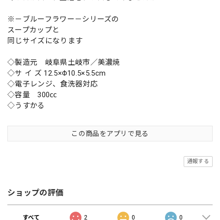
※－ブルーフラワー－シリーズの
スープカップと
同じサイズになります
◇製造元 岐阜県土岐市／美濃焼
◇サ イ ズ 12.5×Φ10.5×5.5cm
◇電子レンジ、食洗器対応
◇容量 300㏄
◇うすかる
この商品をアプリで見る
通報する
ショップの評価
すべて
2
0
0