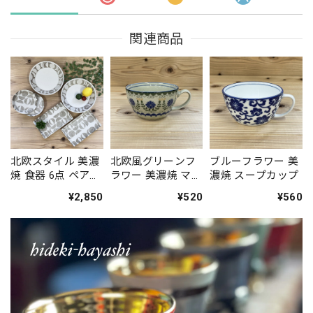
関連商品
北欧スタイル 美濃
北欧風グリーンフ
ブルーフラワー 美
焼 食器 6点 ペアセ
ラワー 美濃焼 マル
濃焼 スープカップ
ット 2人用 恵の器
チカップ
¥2,850
¥520
¥560
タマネギ柄