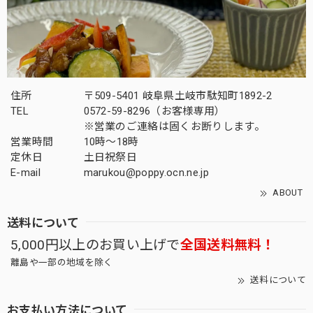
住所
〒509-5401 岐阜県土岐市駄知町1892-2
TEL
0572-59-8296（お客様専用）
※営業のご連絡は固くお断りします。
営業時間
10時～18時
定休日
土日祝祭日
E-mail
marukou@poppy.ocn.ne.jp
ABOUT
送料について
5,000円以上のお買い上げで
全国送料無料！
離島や一部の地域を除く
送料について
お支払い方法について