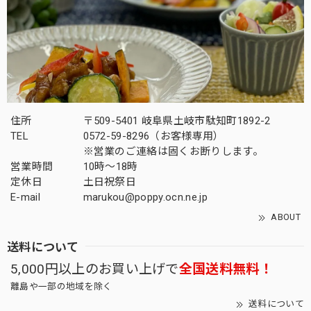
住所
〒509-5401 岐阜県土岐市駄知町1892-2
TEL
0572-59-8296（お客様専用）
※営業のご連絡は固くお断りします。
営業時間
10時～18時
定休日
土日祝祭日
E-mail
marukou@poppy.ocn.ne.jp
ABOUT
送料について
5,000円以上のお買い上げで
全国送料無料！
離島や一部の地域を除く
送料について