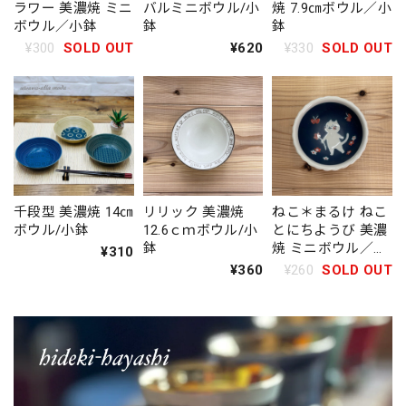
ラワー 美濃焼 ミニ
バルミニボウル/小
焼 7.9㎝ボウル／小
ボウル／小鉢
鉢
鉢
¥300
SOLD OUT
¥620
¥330
SOLD OUT
千段型 美濃焼 14㎝
リリック 美濃焼
ねこ＊まるけ ねこ
ボウル/小鉢
12.6ｃｍボウル/小
とにちようび 美濃
鉢
焼 ミニボウル／小
¥310
鉢
¥360
¥260
SOLD OUT