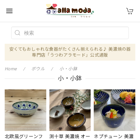
安くてもおしゃれな食器がたくさん揃えられる♪ 美濃焼の器
専門店「うつわアラモード」公式通販
Home
ボウル
小・小鉢
小・小鉢
北欧風グリーンフ
渕十草 美濃焼 オー
ネプチューン 美濃