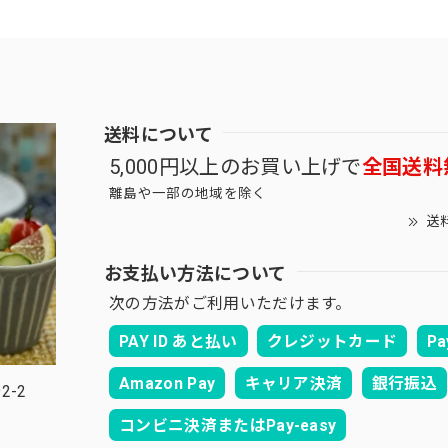
送料について
5,000円以上のお買い上げで
全国送料
離島や一部の地域を除く
送
お支払い方法について
次の方法がご利用いただけます。
PAY ID あと払い
クレジットカード
Pa
Amazon Pay
キャリア決済
銀行振込
2-2
コンビニ決済またはPay-easy
。