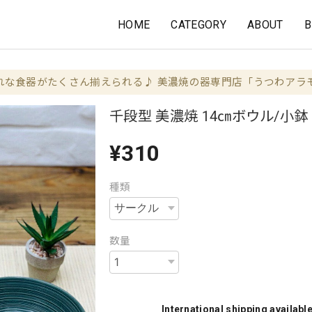
HOME
CATEGORY
ABOUT
B
れな食器がたくさん揃えられる♪ 美濃焼の器専門店「うつわアラ
千段型 美濃焼 14㎝ボウル/小
¥310
種類
数量
International shipping availabl