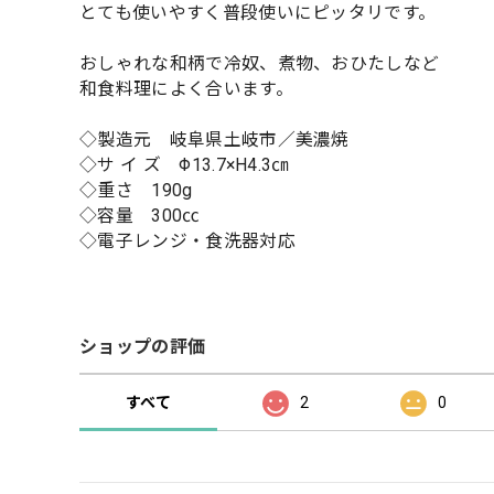
とても使いやすく普段使いにピッタリです。
おしゃれな和柄で冷奴、煮物、おひたしなど
和食料理によく合います。
◇製造元 岐阜県土岐市／美濃焼
◇サ イ ズ Φ13.7×H4.3㎝
◇重さ 190g
◇容量 300㏄
◇電子レンジ・食洗器対応
ショップの評価
すべて
2
0