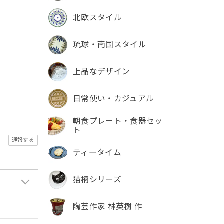
北欧スタイル
琉球・南国スタイル
上品なデザイン
日常使い・カジュアル
朝食プレート・食器セッ
ト
通報する
ティータイム
猫柄シリーズ
陶芸作家 林英樹 作