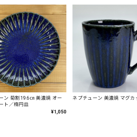
ン 菊割19.6㎝ 美濃焼 オー
ネプチューン 美濃焼 マグ
レート／楕円皿
¥1,050