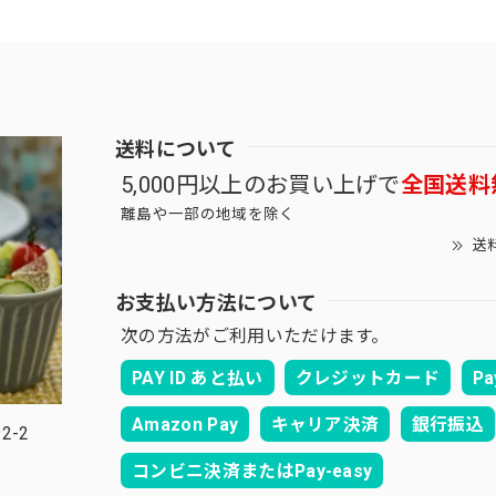
送料について
5,000円以上のお買い上げで
全国送料
離島や一部の地域を除く
送
お支払い方法について
次の方法がご利用いただけます。
PAY ID あと払い
クレジットカード
Pa
Amazon Pay
キャリア決済
銀行振込
2-2
コンビニ決済またはPay-easy
。