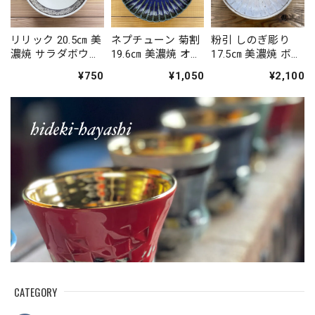
リリック 20.5㎝ 美
ネプチューン 菊割
粉引 しのぎ彫り
濃焼 サラダボウル
19.6㎝ 美濃焼 オー
17.5㎝ 美濃焼 ボウ
／中鉢
バルプレート／楕
ル/６寸浅鉢
¥750
¥1,050
¥2,100
円皿
CATEGORY