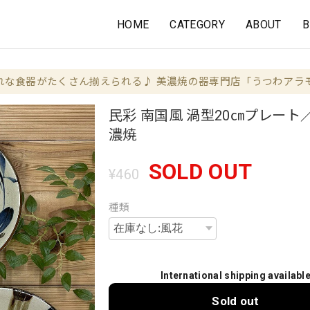
HOME
CATEGORY
ABOUT
B
れな食器がたくさん揃えられる♪ 美濃焼の器専門店「うつわアラ
民彩 南国風 渦型20㎝プレート
濃焼
SOLD OUT
¥460
種類
International shipping availabl
Sold out