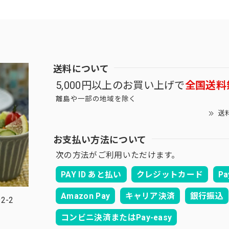
送料について
5,000円以上のお買い上げで
全国送料
離島や一部の地域を除く
送
お支払い方法について
次の方法がご利用いただけます。
PAY ID あと払い
クレジットカード
Pa
Amazon Pay
キャリア決済
銀行振込
2-2
コンビニ決済またはPay-easy
。