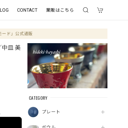
LOG
CONTACT
業販はこちら
モード」公式通販
／中皿 美
CATEGORY
プレート
e
ボウル