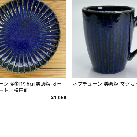
ン 菊割19.6㎝ 美濃焼 オー
ネプチューン 美濃焼 マグ
レート／楕円皿
¥1,050