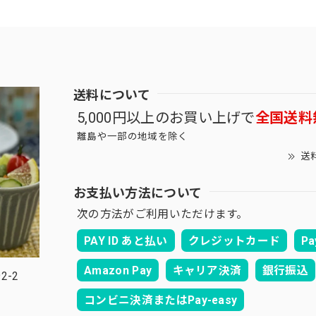
送料について
5,000円以上のお買い上げで
全国送料
離島や一部の地域を除く
送
お支払い方法について
次の方法がご利用いただけます。
PAY ID あと払い
クレジットカード
Pa
Amazon Pay
キャリア決済
銀行振込
2-2
コンビニ決済またはPay-easy
。