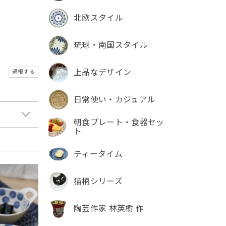
北欧スタイル
琉球・南国スタイル
上品なデザイン
通報する
日常使い・カジュアル
朝食プレート・食器セッ
ト
ティータイム
猫柄シリーズ
陶芸作家 林英樹 作