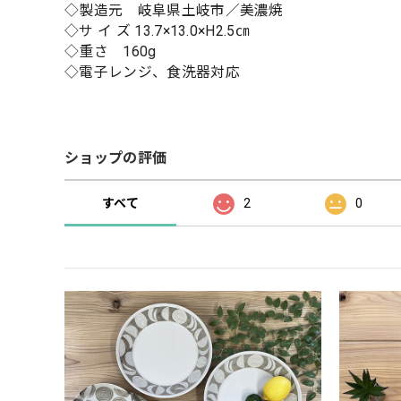
◇製造元 岐阜県土岐市／美濃焼
◇サ イ ズ 13.7×13.0×H2.5㎝
◇重さ 160g
◇電子レンジ、食洗器対応
ショップの評価
すべて
2
0